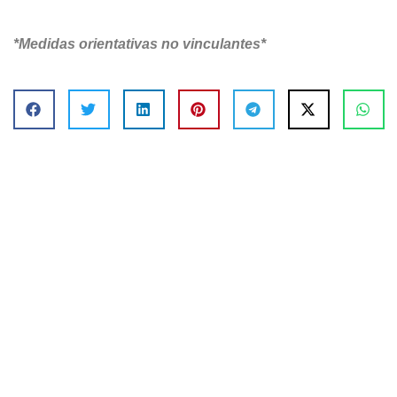
*Medidas orientativas no vinculantes*
¿Quieres descubrir que tipos de
acabados tenemos para nuestras
viviendas?
Visita nuestra sección de acabados para escoger
el que mas se ajuste a ti, desde la estructura
básica hasta llave en mano.